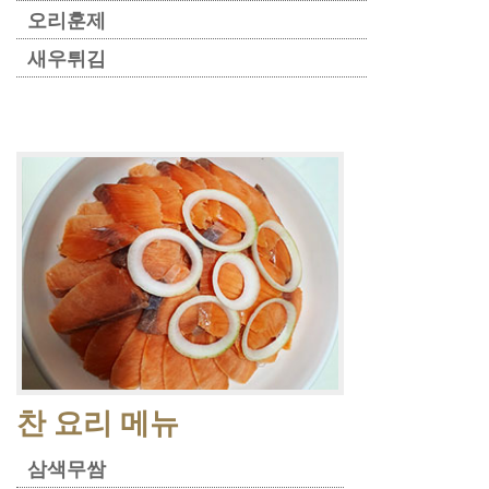
오리훈제
새우튀김
찬 요리 메뉴
삼색무쌈