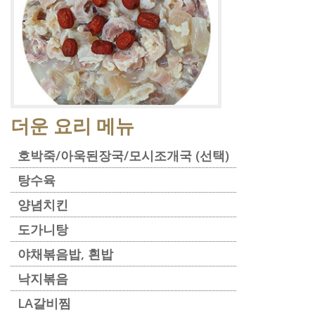
더운 요리 메뉴
호박죽/아욱된장국/모시조개국 (선택)
탕수육
양념치킨
도가니탕
야채볶음밥, 흰밥
낙지볶음
LA갈비찜