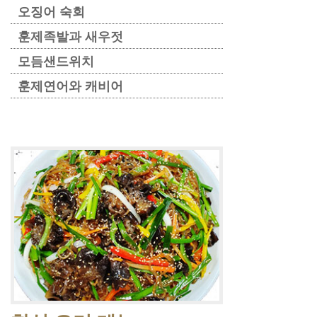
오징어 숙회
훈제족발과 새우젓
모듬샌드위치
훈제연어와 캐비어