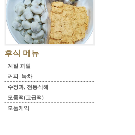
후식 메뉴
계절 과일
커피, 녹차
수정과, 전통식혜
모둠떡(고급떡)
모둠케익