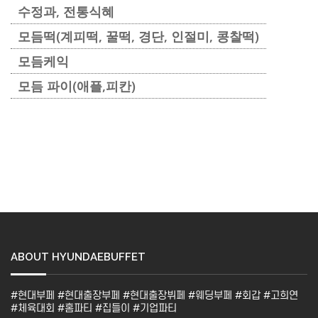
수정과, 전통식혜
모듬떡(계피떡, 꿀떡, 경단, 인절미, 콩찰떡)
모듬케익
모듬 파이(애플,피칸)
ABOUT HYUNDAEBUFFET
#현대부페 #현대출장부페 #현대출장뷔페 #웨딩부페 #회갑 #고희연
#체육대회 #홈파티 #집들이 #기업파티