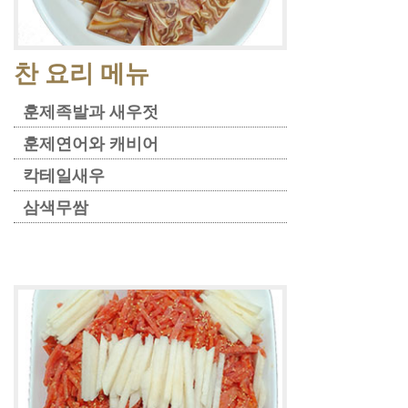
찬 요리 메뉴
훈제족발과 새우젓
훈제연어와 캐비어
칵테일새우
삼색무쌈