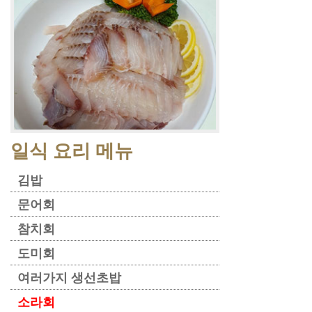
일식 요리 메뉴
김밥
문어회
참치회
도미회
여러가지 생선초밥
소라회