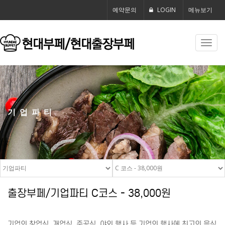
예약문의
LOGIN
메뉴보기
Toggl
navig
기업파티
출장부페/기업파티 C코스 - 38,000원
기업의 창업식, 개업식, 준공식, 야외 행사 등 기업의 행사에 최고의 음식