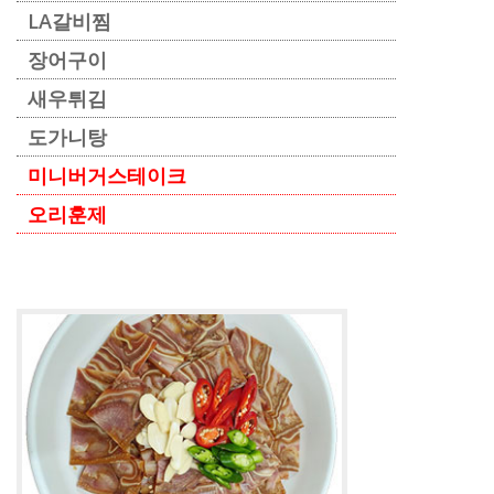
LA갈비찜
장어구이
새우튀김
도가니탕
미니버거스테이크
오리훈제