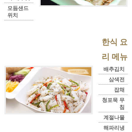
모듬샌드
위치
한식 요
리 메뉴
배추김치
삼색전
잡채
청포묵 무
침
계절나물
해파리냉