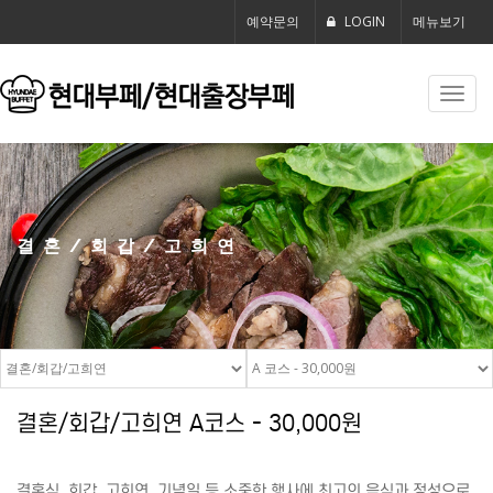
예약문의
LOGIN
메뉴보기
Toggl
navig
결혼/회갑/고희연
결혼/회갑/고희연 A코스 - 30,000원
결혼식, 회갑, 고희연, 기념일 등 소중한 행사에 최고의 음식과 정성으로