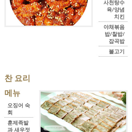
사천탕수
육/양념
치킨
야채볶음
밥/찰밥/
잡곡밥
불고기
찬 요리
메뉴
오징어 숙
회
훈제족발
과 새우젓