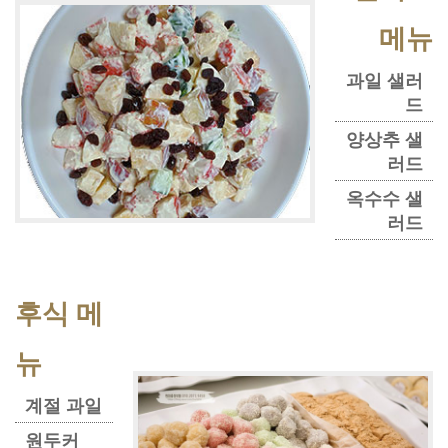
메뉴
과일 샐러
드
양상추 샐
러드
옥수수 샐
러드
후식 메
뉴
계절 과일
원두커