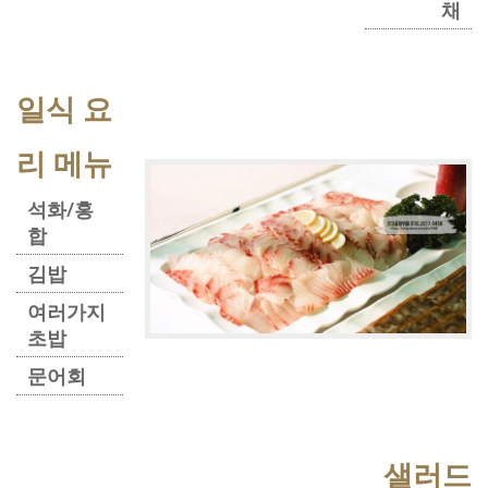
채
일식 요
리 메뉴
석화/홍
합
김밥
여러가지
초밥
문어회
샐러드