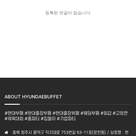
등록된 댓글이 없습니다.
ABOUT HYUNDAEBUFFET
#현대부페 #현대출장부페 #현대출장뷔페 #웨딩부페 #회갑 #고희연
#체육대회 #홈파티 #집들이 #기업파티
충북 청주시 흥덕구 직지대로 753번길 63-11호(운천동) / 상호명 : 현