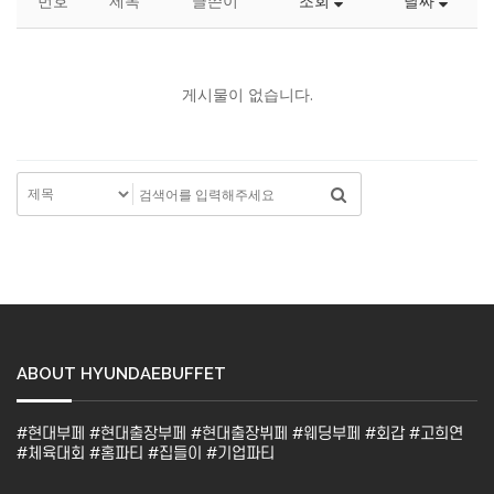
번호
제목
글쓴이
조회
날짜
게시물이 없습니다.
ABOUT HYUNDAEBUFFET
#현대부페 #현대출장부페 #현대출장뷔페 #웨딩부페 #회갑 #고희연
#체육대회 #홈파티 #집들이 #기업파티