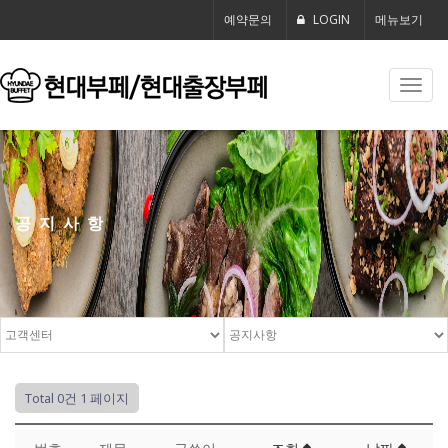
예약문의
LOGIN
메뉴보기
Toggl
navig
공지사항
Total 0건
1 페이지